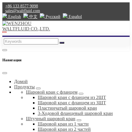
+86 133 8577 9098
sales@waltfluid.com
English
中文
Pусский
Español
Навигация
Домой
Продукты
Шаровой кран с фланцем
Шаровой кран с фланцем из 2ШТ
Шаровой кран с фланцем из 3ШТ
Пластинчатый шаровой кран
3-Ходовой фланцевый шаровой кран
Штучный шаровой кран
Шаровой кран из 1 части
Шаровой кран из 2 частей