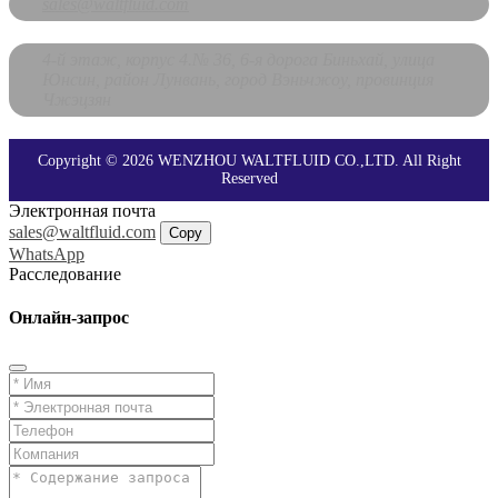
sales@waltfluid.com
4-й этаж, корпус 4.№ 36, 6-я дорога Биньхай, улица
Юнсин, район Лунвань, город Вэньчжоу, провинция
Чжэцзян
Copyright © 2026 WENZHOU WALTFLUID CO.,LTD. All Right
Reserved
Электронная почта
sales@waltfluid.com
Copy
WhatsApp
Расследование
Онлайн-запрос