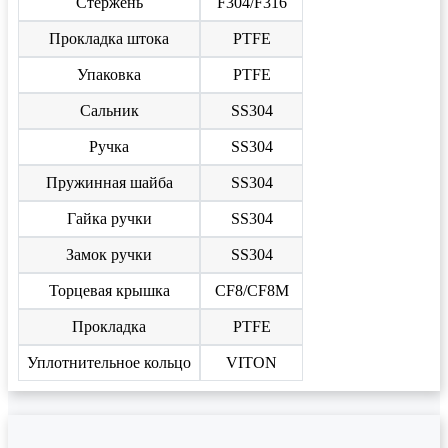
Стержень
F304/F316
Прокладка штока
PTFE
Упаковка
PTFE
Сальник
SS304
Ручка
SS304
Пружинная шайба
SS304
Гайка ручки
SS304
Замок ручки
SS304
Торцевая крышка
CF8/CF8M
Прокладка
PTFE
Уплотнительное кольцо
VITON