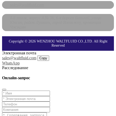
sales@waltfluid.com
4-й этаж, корпус 4.№ 36, 6-я дорога Биньхай, улица
Юнсин, район Лунвань, город Вэньчжоу, провинция
Чжэцзян
Copyright © 2026 WENZHOU WALTFLUID CO.,LTD. All Right
Reserved
Электронная почта
sales@waltfluid.com
Copy
WhatsApp
Расследование
Онлайн-запрос