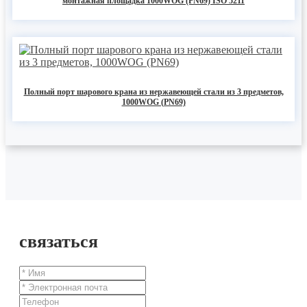
монтажная площадка 1000WOG (PN69) ISO 5211
Полный порт шарового крана из нержавеющей стали из 3 предметов,
1000WOG (PN69)
связаться