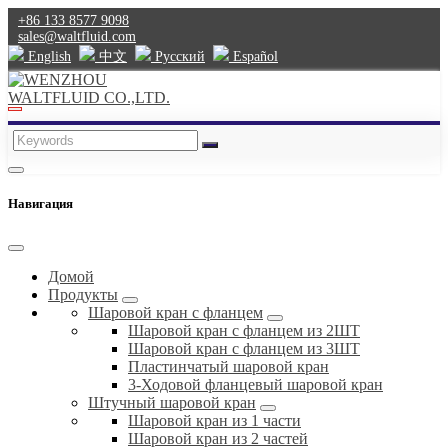
+86 133 8577 9098
sales@waltfluid.com
English
中文
Pусский
Español
Навигация
Домой
Продукты
Шаровой кран с фланцем
Шаровой кран с фланцем из 2ШТ
Шаровой кран с фланцем из 3ШТ
Пластинчатый шаровой кран
3-Ходовой фланцевый шаровой кран
Штучный шаровой кран
Шаровой кран из 1 части
Шаровой кран из 2 частей