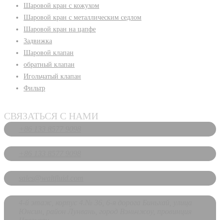
Шаровой кран с кожухом
Шаровой кран с металлическим седлом
Шаровой кран на цапфе
Задвижка
Шаровой клапан
обратный клапан
Игольчатый клапан
Фильтр
СВЯЗАТЬСЯ С НАМИ
+86 133 8577 9098
+86 133 8577 9098
sales@waltfluid.com
4-й этаж, корпус 4.№ 36, 6-я дорога Биньхай, улица
Юнсин, район Лунвань, город Вэньчжоу, провинция