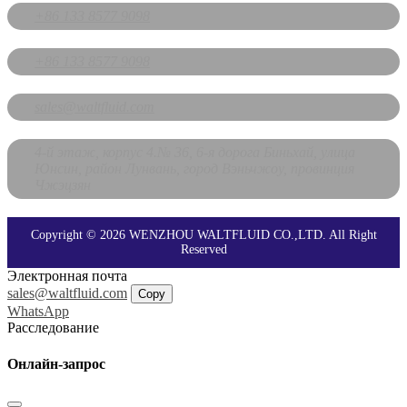
+86 133 8577 9098
+86 133 8577 9098
sales@waltfluid.com
4-й этаж, корпус 4.№ 36, 6-я дорога Биньхай, улица
Юнсин, район Лунвань, город Вэньчжоу, провинция
Чжэцзян
Copyright © 2026 WENZHOU WALTFLUID CO.,LTD. All Right
Reserved
Электронная почта
sales@waltfluid.com
Copy
WhatsApp
Расследование
Онлайн-запрос