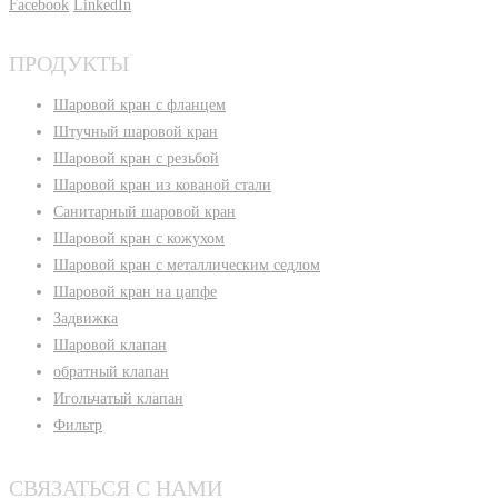
Facebook
LinkedIn
ПРОДУКТЫ
Шаровой кран с фланцем
Штучный шаровой кран
Шаровой кран с резьбой
Шаровой кран из кованой стали
Санитарный шаровой кран
Шаровой кран с кожухом
Шаровой кран с металлическим седлом
Шаровой кран на цапфе
Задвижка
Шаровой клапан
обратный клапан
Игольчатый клапан
Фильтр
СВЯЗАТЬСЯ С НАМИ