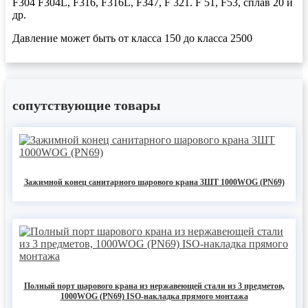
F304 F304L, F316, F316L, F347, F 321. F 51, F53, сплав 20 и
др.
Давление может быть от класса 150 до класса 2500
сопутствующие товары
Зажимной конец санитарного шарового крана 3ШТ 1000WOG (PN69)
Полный порт шарового крана из нержавеющей стали из 3 предметов,
1000WOG (PN69) ISO-накладка прямого монтажа