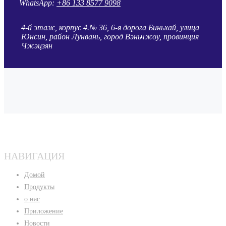
WhatsApp:
+86 133 8577 9098
4-й этаж, корпус 4.№ 36, 6-я дорога Биньхай, улица
Юнсин, район Лунвань, город Вэньчжоу, провинция
Чжэцзян
НАВИГАЦИЯ
Домой
Продукты
о нас
Приложение
Новости