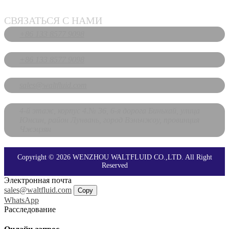
СВЯЗАТЬСЯ С НАМИ
+86 133 8577 9098
+86 133 8577 9098
sales@waltfluid.com
4-й этаж, корпус 4.№ 36, 6-я дорога Биньхай, улица
Юнсин, район Лунвань, город Вэньчжоу, провинция
Чжэцзян
Copyright © 2026 WENZHOU WALTFLUID CO.,LTD. All Right
Reserved
Электронная почта
sales@waltfluid.com
Copy
WhatsApp
Расследование