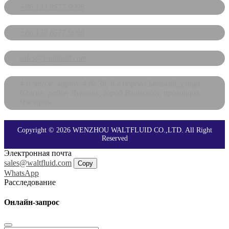
+86 133 8577 9098
+86 133 8577 9098
sales@waltfluid.com
4-й этаж, корпус 4.№ 36, 6-я дорога Биньхай, улица
Юнсин, район Лунвань, город Вэньчжоу, провинция
Чжэцзян
Copyright © 2026 WENZHOU WALTFLUID CO.,LTD. All Right
Reserved
Электронная почта
sales@waltfluid.com
Copy
WhatsApp
Расследование
Онлайн-запрос