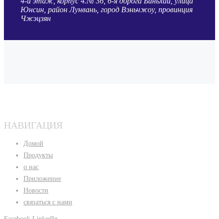
4-й этаж, корпус 4.№ 36, 6-я дорога Биньхай, улица
Юнсин, район Лунвань, город Вэньчжоу, провинция
Чжэцзян
НАВИГАЦИЯ
Домой
Продукты
о нас
Приложение
Новости
связаться с нами
Facebook
LinkedIn