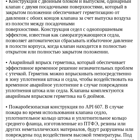
• Конструкция с двойным блоком и выпуском, одинарный
клапан с двумя посадочными поверхностями, который в
закрытом положении обеспечивает герметизацию от
давления с обоих концов клапана за счет выпуска воздуха
из полости между посадочными
поверхностями. Конструкция седел с однопоршневым
эффектом, известная как саморазгружающиеся седла,
позволяет автоматически сбрасывать избыточное давление
в полости корпуса, когда клапан находится в полностью
открытом или полностью закрытом положении.
• Аварийный впрыск герметика, который обеспечивает
эффективное временное решение незначительных проблем
с утечкой. Герметик можно впрыскивать непосредственно
в зону уплотнения штока и седла, чтобы воздействовать на
временное аварийное уплотнение в случае повреждения
уплотнения штока или седла. Клапаны комплектуются
аварийным впрыском герметика на 6 дюймов.
• Пожаробезопасная конструкция по API 607. В случае
пожара во время использования клапана седло,
уплотнительное кольцо штока и уплотнительное кольцо
среднего фланца, изготовленные из ПТФЭ, резины или
других неметаллических материалов, будут разрушены или
повреждены под воздействием высокой температуры. Под