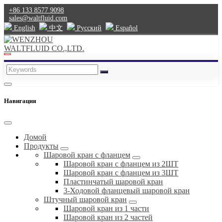
+86 133 8577 9098
sales@waltfluid.com
English
中文
Pусский
Español
Навигация
Домой
Продукты
Шаровой кран с фланцем
Шаровой кран с фланцем из 2ШТ
Шаровой кран с фланцем из 3ШТ
Пластинчатый шаровой кран
3-Ходовой фланцевый шаровой кран
Штучный шаровой кран
Шаровой кран из 1 части
Шаровой кран из 2 частей