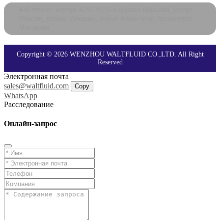
4-й этаж, корпус 4.№ 36, 6-я дорога Биньхай, улица
Юнсин, район Лунвань, город Вэньчжоу, провинция
Чжэцзян
Copyright © 2026 WENZHOU WALTFLUID CO.,LTD. All Right
Reserved
Электронная почта
sales@waltfluid.com
Copy
WhatsApp
Расследование
Онлайн-запрос