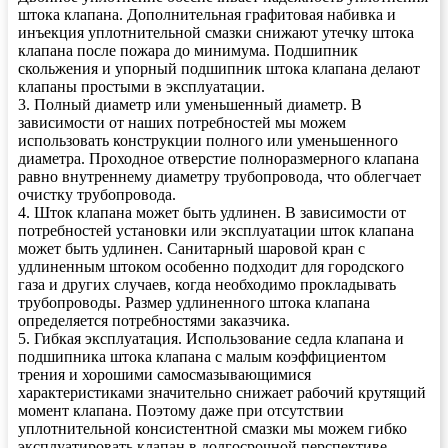
штока клапана. Дополнительная графитовая набивка и
инъекция уплотнительной смазки снижают утечку штока
клапана после пожара до минимума. Подшипник
скольжения и упорный подшипник штока клапана делают
клапаны простыми в эксплуатации.
3. Полный диаметр или уменьшенный диаметр. В
зависимости от наших потребностей мы можем
использовать конструкции полного или уменьшенного
диаметра. Проходное отверстие полноразмерного клапана
равно внутреннему диаметру трубопровода, что облегчает
очистку трубопровода.
4. Шток клапана может быть удлинен. В зависимости от
потребностей установки или эксплуатации шток клапана
может быть удлинен. Санитарный шаровой кран с
удлиненным штоком особенно подходит для городского
газа и других случаев, когда необходимо прокладывать
трубопроводы. Размер удлиненного штока клапана
определяется потребностями заказчика.
5. Гибкая эксплуатация. Использование седла клапана и
подшипника штока клапана с малым коэффициентом
трения и хорошими самосмазывающимися
характеристиками значительно снижает рабочий крутящий
момент клапана. Поэтому даже при отсутствии
уплотнительной консистентной смазки мы можем гибко
эксплуатировать клапан в долгосрочной перспективе.