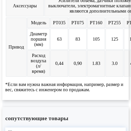
Усилители объема, датчики положе
Аксессуары
выключатели, электромагнитные клапаны,
являются дополнительными о
Модель
РТ035
РТ075
РТ160
РТ255
Р
Диаметр
поршня
63
83
105
125
(мм)
Привод
Расход
воздуха
0,44
0,90
1.83
3.0
(л/
время)
*Если вам нужна важная информация, например, размер и
вес, свяжитесь с инженером по продажам.
сопутствующие товары