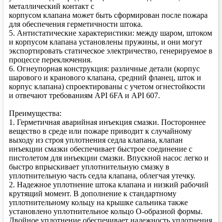
металлический контакт с
корпусом клапана может быть сформирован после пожара
для обеспечения герметичности штока.
5. Антистатические характеристики: между шаром, штоком
и корпусом клапана установлены пружины, и они могут
экспортировать статическое электричество, генерируемое в
процессе переключения.
6. Огнеупорная конструкция: различные детали (корпус
шарового и кранового клапана, средний фланец, шток и
корпус клапана) спроектированы с учетом огнестойкости
и отвечают требованиям API 6FA и API 607.
Преимущества:
1. Герметичная аварийная инъекция смазки. Постороннее
вещество в среде или пожаре приводит к случайному
выходу из строя уплотнения седла клапана, клапан
инъекции смазки обеспечивает быстрое соединение с
пистолетом для инъекции смазки. Впускной насос легко и
быстро впрыскивает уплотнительную смазку в
уплотнительную часть седла клапана, облегчая утечку.
2. Надежное уплотнение штока клапана и низкий рабочий
крутящий момент. В дополнение к стандартному
уплотнительному кольцу на крышке сальника также
установлено уплотнительное кольцо О-образной формы.
Двойное уплотнение обеспечивает надежность уплотнения