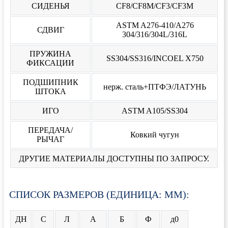
СИДЕНЬЯ
CF8/CF8M/CF3/CF3M
ASTM A276-410/A276
СДВИГ
304/316/304L/316L
ПРУЖИНА
SS304/SS316/INCOEL X750
ФИКСАЦИИ
ПОДШИПНИК
нерж. сталь+ПТФЭ/ЛАТУНЬ
ШТОКА
ИГО
ASTM A105/SS304
ПЕРЕДАЧА/
Ковкий чугун
РЫЧАГ
ДРУГИЕ МАТЕРИАЛЫ ДОСТУПНЫ ПО ЗАПРОСУ.
СПИСОК РАЗМЕРОВ (ЕДИНИЦА: ММ):
ДН
С
Л
А
Б
Ф
д0