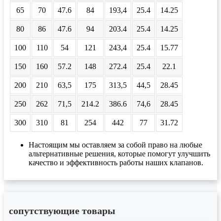
65
70
47.6
84
193,4
25.4
14.25
80
86
47.6
94
203.4
25.4
14.25
100
110
54
121
243,4
25.4
15.77
150
160
57.2
148
272.4
25.4
22.1
200
210
63,5
175
313,5
44,5
28.45
250
262
71,5
214.2
386.6
74,6
28.45
300
310
81
254
442
77
31.72
Настоящим мы оставляем за собой право на любые
альтернативные решения, которые помогут улучшить
качество и эффективность работы наших клапанов.
сопутствующие товары