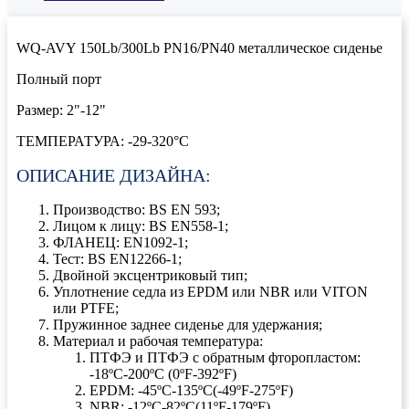
WQ-AVY 150Lb/300Lb PN16/PN40 металлическое сиденье
Полный порт
Размер: 2"-12"
ТЕМПЕРАТУРА: -29-320°C
ОПИСАНИЕ ДИЗАЙНА:
Производство: BS EN 593;
Лицом к лицу: BS EN558-1;
ФЛАНЕЦ: EN1092-1;
Тест: BS EN12266-1;
Двойной эксцентриковый тип;
Уплотнение седла из EPDM или NBR или VITON
или PTFE;
Пружинное заднее сиденье для удержания;
Материал и рабочая температура:
ПТФЭ и ПТФЭ с обратным фторопластом:
-18ºC-200ºC (0ºF-392ºF)
EPDM: -45ºC-135ºC(-49ºF-275ºF)
NBR: -12ºC-82ºC(11ºF-179ºF)