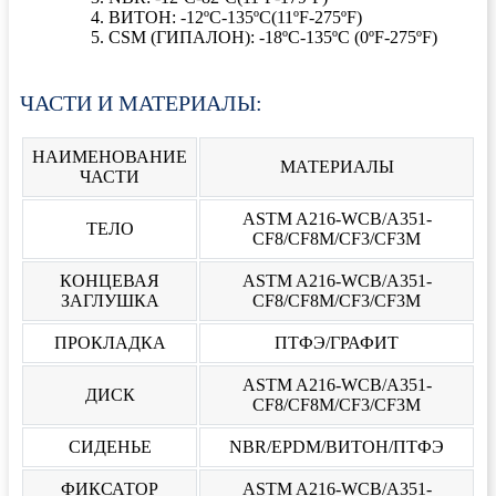
ВИТОН: -12ºC-135ºC(11ºF-275ºF)
CSM (ГИПАЛОН): -18ºC-135ºC (0ºF-275ºF)
ЧАСТИ И МАТЕРИАЛЫ:
НАИМЕНОВАНИЕ
МАТЕРИАЛЫ
ЧАСТИ
ASTM A216-WCB/A351-
ТЕЛО
CF8/CF8M/CF3/CF3M
КОНЦЕВАЯ
ASTM A216-WCB/A351-
ЗАГЛУШКА
CF8/CF8M/CF3/CF3M
ПРОКЛАДКА
ПТФЭ/ГРАФИТ
ASTM A216-WCB/A351-
ДИСК
CF8/CF8M/CF3/CF3M
СИДЕНЬЕ
NBR/EPDM/ВИТОН/ПТФЭ
ФИКСАТОР
ASTM A216-WCB/A351-