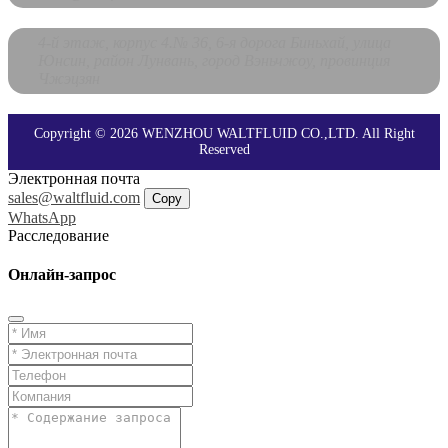
4-й этаж, корпус 4.№ 36, 6-я дорога Биньхай, улица
Юнсин, район Лунвань, город Вэньчжоу, провинция
Чжэцзян
Copyright © 2026 WENZHOU WALTFLUID CO.,LTD. All Right
Reserved
Электронная почта
sales@waltfluid.com
Copy
WhatsApp
Расследование
Онлайн-запрос