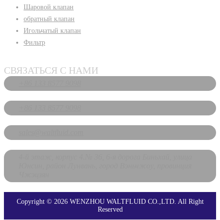
Шаровой клапан
обратный клапан
Игольчатый клапан
Фильтр
СВЯЗАТЬСЯ С НАМИ
+86 133 8577 9098
+86 133 8577 9098
sales@waltfluid.com
4-й этаж, корпус 4.№ 36, 6-я дорога Биньхай, улица
Юнсин, район Лунвань, город Вэньчжоу, провинция
Чжэцзян
Copyright © 2026 WENZHOU WALTFLUID CO.,LTD. All Right
Reserved