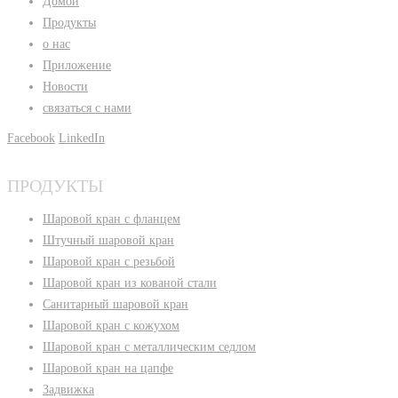
Домой
Продукты
о нас
Приложение
Новости
связаться с нами
Facebook
LinkedIn
ПРОДУКТЫ
Шаровой кран с фланцем
Штучный шаровой кран
Шаровой кран с резьбой
Шаровой кран из кованой стали
Санитарный шаровой кран
Шаровой кран с кожухом
Шаровой кран с металлическим седлом
Шаровой кран на цапфе
Задвижка