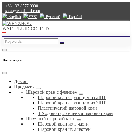
+86 133 8577 9098
sales@waltfluid.com
English
中文
Pусский
Español
Навигация
Домой
Продукты
Шаровой кран с фланцем
Шаровой кран с фланцем из 2ШТ
Шаровой кран с фланцем из 3ШТ
Пластинчатый шаровой кран
3-Ходовой фланцевый шаровой кран
Штучный шаровой кран
Шаровой кран из 1 части
Шаровой кран из 2 частей