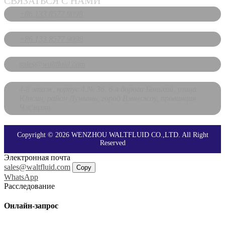
СВЯЗАТЬСЯ С НАМИ
+86 133 8577 9098
+86 133 8577 9098
sales@waltfluid.com
4-й этаж, корпус 4.№ 36, 6-я дорога Биньхай, улица
Юнсин, район Лунвань, город Вэньчжоу, провинция
Чжэцзян
Copyright © 2026 WENZHOU WALTFLUID CO.,LTD. All Right
Reserved
Электронная почта
sales@waltfluid.com
Copy
WhatsApp
Расследование
Онлайн-запрос