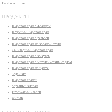
Facebook
LinkedIn
ПРОДУКТЫ
Шаровой кран с фланцем
Штучный шаровой кран
Шаровой кран с резьбой
Шаровой кран из кованой стали
Санитарный шаровой кран
Шаровой кран с кожухом
Шаровой кран с металлическим седлом
Шаровой кран на цапфе
Задвижка
Шаровой клапан
обратный клапан
Игольчатый клапан
Фильтр