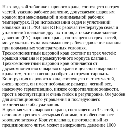
На заводской табличке шарового крана, состоящего из трех
частей, указано рабочее давление, допускаемое шаровым
краном при максимальной и минимальной рабочих
температурах. При использовании седел и уплотнений
клапанов из ПТФЭ или RTFE рабочая температура седел и
уплотнений клапанов других типов, а также номинальное
давление (PN) шарового крана, состоящего из трех частей,
могут указывать на максимальное рабочее давление клапана
при нормальных температурных условиях.
Трехкомпонентный шаровой кран состоит из трех частей:
крышки клапана и промежуточного корпуса клапана.
Трехкомпонентный шаровой кран отличается от
двухкомпонентного шарового крана и цельного шарового
крана тем, что его легко разобрать и отремонтировать.
Конструкция шарового крана, состоящего из трех частей,
очень проста, он имеет небольшие размеры, легкий вес,
надежную герметизацию, низкое сопротивление жидкости,
прост в эксплуатации и очень гибок в регулировке. Он удобен
для дистанционного управления и последующего
технического обслуживания.
Наружная часть шарового крана, состоящего из 3 частей, в
основном крепится четырьмя болтами, что обеспечивает
хорошую затяжку. Корпус клапана, изготовленный из
прецизионного литья, может выдерживать давление 1000