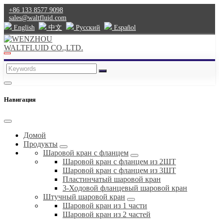
+86 133 8577 9098
sales@waltfluid.com
English
中文
Pусский
Español
Навигация
Домой
Продукты
Шаровой кран с фланцем
Шаровой кран с фланцем из 2ШТ
Шаровой кран с фланцем из 3ШТ
Пластинчатый шаровой кран
3-Ходовой фланцевый шаровой кран
Штучный шаровой кран
Шаровой кран из 1 части
Шаровой кран из 2 частей