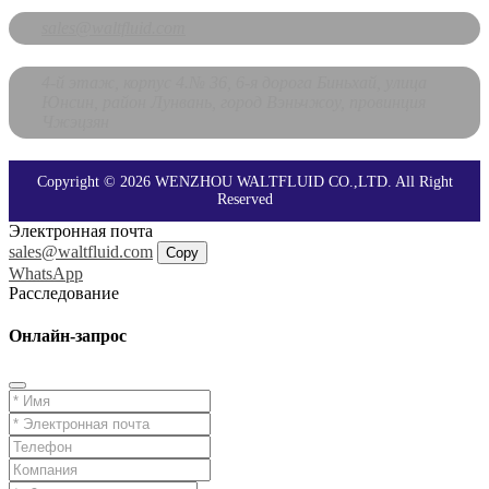
sales@waltfluid.com
4-й этаж, корпус 4.№ 36, 6-я дорога Биньхай, улица
Юнсин, район Лунвань, город Вэньчжоу, провинция
Чжэцзян
Copyright © 2026 WENZHOU WALTFLUID CO.,LTD. All Right
Reserved
Электронная почта
sales@waltfluid.com
Copy
WhatsApp
Расследование
Онлайн-запрос