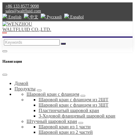
+86 133 8577 9098
sales@waltfluid.com
English
中文
Pусский
Español
Навигация
Домой
Продукты
Шаровой кран с фланцем
Шаровой кран с фланцем из 2ШТ
Шаровой кран с фланцем из 3ШТ
Пластинчатый шаровой кран
3-Ходовой фланцевый шаровой кран
Штучный шаровой кран
Шаровой кран из 1 части
Шаровой кран из 2 частей