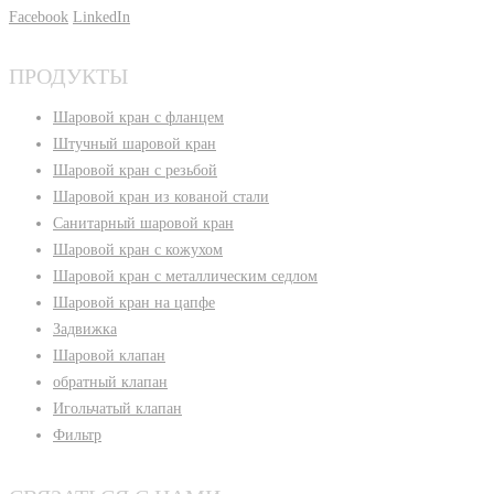
Facebook
LinkedIn
ПРОДУКТЫ
Шаровой кран с фланцем
Штучный шаровой кран
Шаровой кран с резьбой
Шаровой кран из кованой стали
Санитарный шаровой кран
Шаровой кран с кожухом
Шаровой кран с металлическим седлом
Шаровой кран на цапфе
Задвижка
Шаровой клапан
обратный клапан
Игольчатый клапан
Фильтр