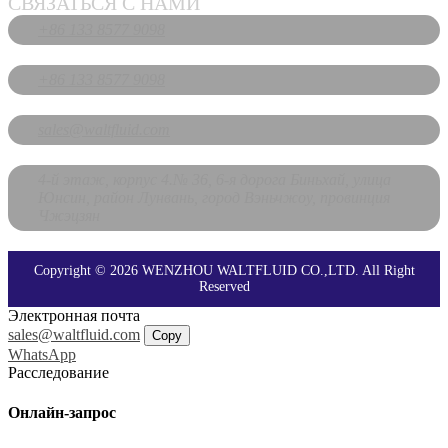
СВЯЗАТЬСЯ С НАМИ
+86 133 8577 9098
+86 133 8577 9098
sales@waltfluid.com
4-й этаж, корпус 4.№ 36, 6-я дорога Биньхай, улица
Юнсин, район Лунвань, город Вэньчжоу, провинция
Чжэцзян
Copyright © 2026 WENZHOU WALTFLUID CO.,LTD. All Right
Reserved
Электронная почта
sales@waltfluid.com
Copy
WhatsApp
Расследование
Онлайн-запрос