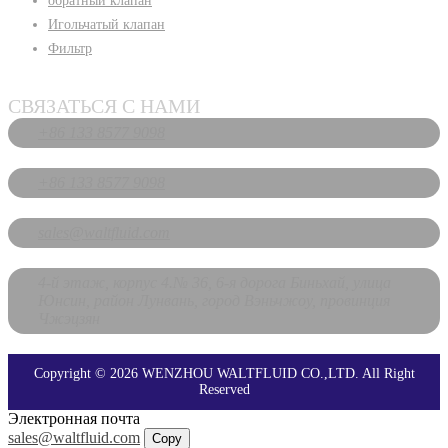
обратный клапан
Игольчатый клапан
Фильтр
СВЯЗАТЬСЯ С НАМИ
+86 133 8577 9098
+86 133 8577 9098
sales@waltfluid.com
4-й этаж, корпус 4.№ 36, 6-я дорога Биньхай, улица
Юнсин, район Лунвань, город Вэньчжоу, провинция
Чжэцзян
Copyright © 2026 WENZHOU WALTFLUID CO.,LTD. All Right
Reserved
Электронная почта
sales@waltfluid.com
Copy