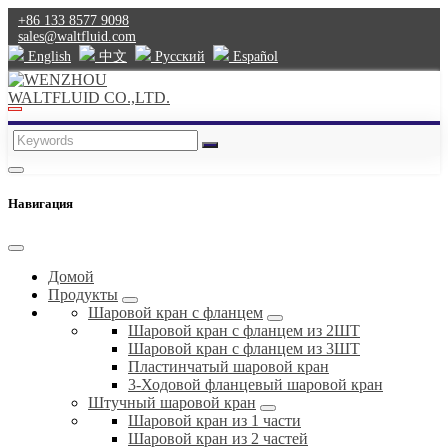
+86 133 8577 9098
sales@waltfluid.com
English
中文
Pусский
Español
Навигация
Домой
Продукты
Шаровой кран с фланцем
Шаровой кран с фланцем из 2ШТ
Шаровой кран с фланцем из 3ШТ
Пластинчатый шаровой кран
3-Ходовой фланцевый шаровой кран
Штучный шаровой кран
Шаровой кран из 1 части
Шаровой кран из 2 частей