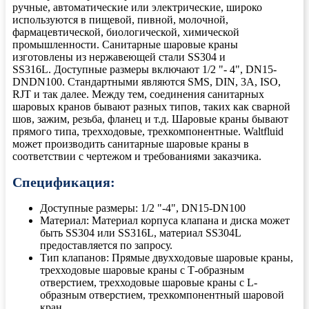
ручные, автоматические или электрические, широко
используются в пищевой, пивной, молочной,
фармацевтической, биологической, химической
промышленности. Санитарные шаровые краны
изготовлены из нержавеющей стали SS304 и
SS316L. Доступные размеры включают 1/2 "- 4", DN15-
DNDN100. Стандартными являются SMS, DIN, 3A, ISO,
RJT и так далее. Между тем, соединения санитарных
шаровых кранов бывают разных типов, таких как сварной
шов, зажим, резьба, фланец и т.д. Шаровые краны бывают
прямого типа, трехходовые, трехкомпонентные. Waltfluid
может производить санитарные шаровые краны в
соответствии с чертежом и требованиями заказчика.
Спецификация:
Доступные размеры: 1/2 "-4", DN15-DN100
Материал: Материал корпуса клапана и диска может
быть SS304 или SS316L, материал SS304L
предоставляется по запросу.
Тип клапанов: Прямые двухходовые шаровые краны,
трехходовые шаровые краны с Т-образным
отверстием, трехходовые шаровые краны с L-
образным отверстием, трехкомпонентный шаровой
кран.