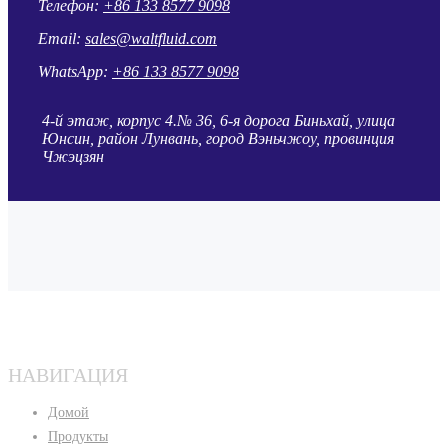
Телефон:
+86 133 8577 9098
Email:
sales@waltfluid.com
WhatsApp:
+86 133 8577 9098
4-й этаж, корпус 4.№ 36, 6-я дорога Биньхай, улица
Юнсин, район Лунвань, город Вэньчжоу, провинция
Чжэцзян
НАВИГАЦИЯ
Домой
Продукты