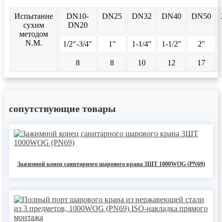
Испытание
DN10-
DN25
DN32
DN40
DN50
сухим
DN20
методом
N.M.
1/2"-3/4"
1"
1-1/4"
1-1/2"
2"
8
8
10
12
17
сопутствующие товары
Зажимной конец санитарного шарового крана 3ШТ 1000WOG (PN69)