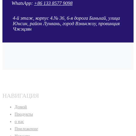
WhatsApp:
+86 133 8577 9098
4-й этаж, корпус 4.№ 36, 6-я дорога Биньхай, улица
Юнсин, район Лунвань, город Вэньчжоу, провинция
Чжэцзян
НАВИГАЦИЯ
Домой
Продукты
о нас
Приложение