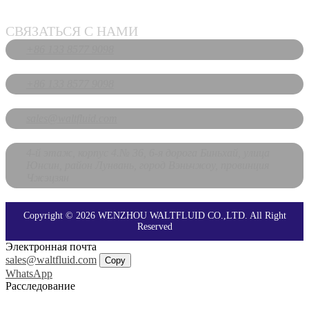
СВЯЗАТЬСЯ С НАМИ
+86 133 8577 9098
+86 133 8577 9098
sales@waltfluid.com
4-й этаж, корпус 4.№ 36, 6-я дорога Биньхай, улица
Юнсин, район Лунвань, город Вэньчжоу, провинция
Чжэцзян
Copyright © 2026 WENZHOU WALTFLUID CO.,LTD. All Right
Reserved
Электронная почта
sales@waltfluid.com
Copy
WhatsApp
Расследование