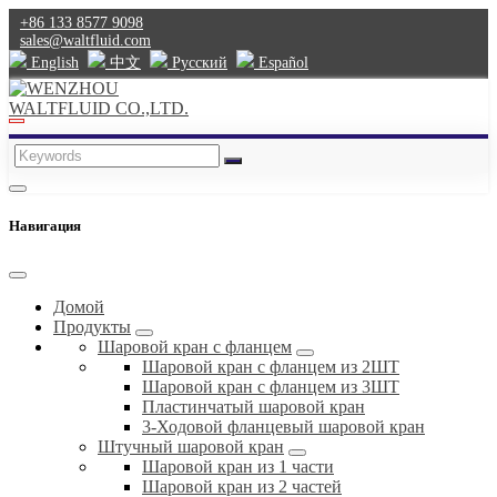
+86 133 8577 9098
sales@waltfluid.com
English
中文
Pусский
Español
Навигация
Домой
Продукты
Шаровой кран с фланцем
Шаровой кран с фланцем из 2ШТ
Шаровой кран с фланцем из 3ШТ
Пластинчатый шаровой кран
3-Ходовой фланцевый шаровой кран
Штучный шаровой кран
Шаровой кран из 1 части
Шаровой кран из 2 частей