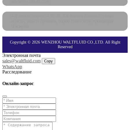
sales@waltfluid.com
4-й этаж, корпус 4.№ 36, 6-я дорога Биньхай, улица
Юнсин, район Лунвань, город Вэньчжоу, провинция
Чжэцзян
Copyright © 2026 WENZHOU WALTFLUID CO.,LTD. All Right
Reserved
Электронная почта
sales@waltfluid.com
Copy
WhatsApp
Расследование
Онлайн-запрос