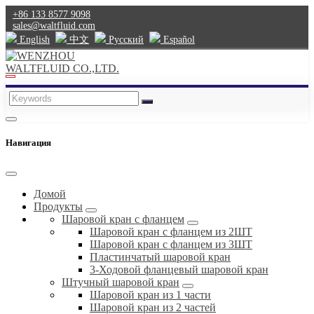
+86 133 8577 9098
sales@waltfluid.com
English
中文
Pусский
Español
Навигация
Домой
Продукты
Шаровой кран с фланцем
Шаровой кран с фланцем из 2ШТ
Шаровой кран с фланцем из 3ШТ
Пластинчатый шаровой кран
3-Ходовой фланцевый шаровой кран
Штучный шаровой кран
Шаровой кран из 1 части
Шаровой кран из 2 частей