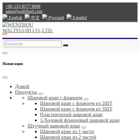
+86 133 8577 9098
sales@waltfluid.com
English
中文
Pусский
Español
Навигация
Домой
Продукты
Шаровой кран с фланцем
Шаровой кран с фланцем из 2ШТ
Шаровой кран с фланцем из 3ШТ
Пластинчатый шаровой кран
3-Ходовой фланцевый шаровой кран
Штучный шаровой кран
Шаровой кран из 1 части
Шаровой кран из 2 частей