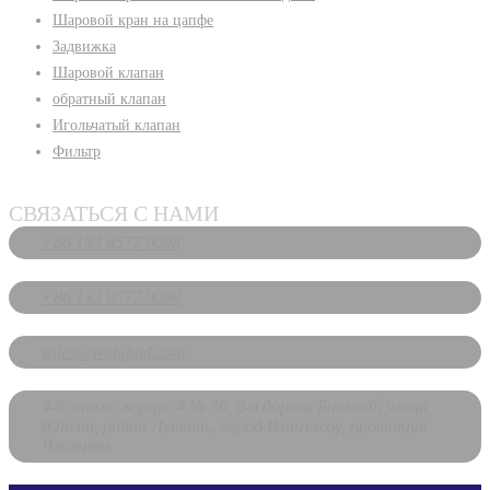
Шаровой кран на цапфе
Задвижка
Шаровой клапан
обратный клапан
Игольчатый клапан
Фильтр
СВЯЗАТЬСЯ С НАМИ
+86 133 8577 9098
+86 133 8577 9098
sales@waltfluid.com
4-й этаж, корпус 4.№ 36, 6-я дорога Биньхай, улица
Юнсин, район Лунвань, город Вэньчжоу, провинция
Чжэцзян