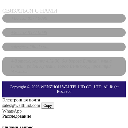
СВЯЗАТЬСЯ С НАМИ
+86 133 8577 9098
+86 133 8577 9098
sales@waltfluid.com
4-й этаж, корпус 4.№ 36, 6-я дорога Биньхай, улица
Юнсин, район Лунвань, город Вэньчжоу, провинция
Чжэцзян
Copyright © 2026 WENZHOU WALTFLUID CO.,LTD. All Right
Reserved
Электронная почта
sales@waltfluid.com
Copy
WhatsApp
Расследование
Онлайн-запрос