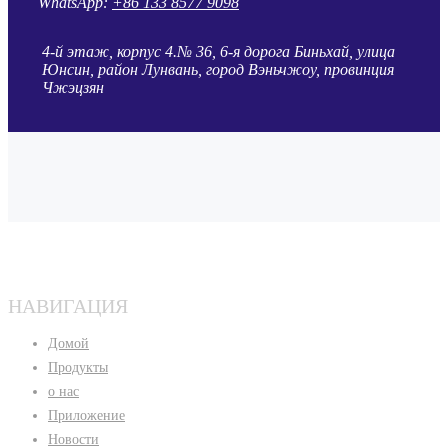
WhatsApp:
+86 133 8577 9098
4-й этаж, корпус 4.№ 36, 6-я дорога Биньхай, улица
Юнсин, район Лунвань, город Вэньчжоу, провинция
Чжэцзян
НАВИГАЦИЯ
Домой
Продукты
о нас
Приложение
Новости