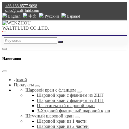
+86 133 8577 9098
sales@waltfluid.com
English
中文
Pусский
Español
Навигация
Домой
Продукты
Шаровой кран с фланцем
Шаровой кран с фланцем из 2ШТ
Шаровой кран с фланцем из 3ШТ
Пластинчатый шаровой кран
3-Ходовой фланцевый шаровой кран
Штучный шаровой кран
Шаровой кран из 1 части
Шаровой кран из 2 частей