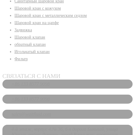
Санитарный шаровой кран
Шаровой кран с кожухом
Шаровой кран с металлическим седлом
Шаровой кран на цапфе
Задвижка
Шаровой клапан
обратный клапан
Игольчатый клапан
Фильтр
СВЯЗАТЬСЯ С НАМИ
+86 133 8577 9098
+86 133 8577 9098
sales@waltfluid.com
4-й этаж, корпус 4.№ 36, 6-я дорога Биньхай, улица
Юнсин, район Лунвань, город Вэньчжоу, провинция