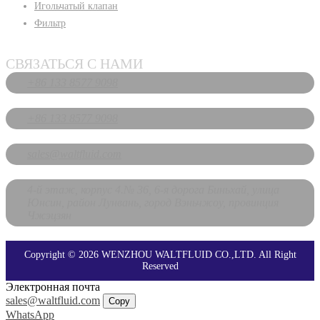
Игольчатый клапан
Фильтр
СВЯЗАТЬСЯ С НАМИ
+86 133 8577 9098
+86 133 8577 9098
sales@waltfluid.com
4-й этаж, корпус 4.№ 36, 6-я дорога Биньхай, улица
Юнсин, район Лунвань, город Вэньчжоу, провинция
Чжэцзян
Copyright © 2026 WENZHOU WALTFLUID CO.,LTD. All Right
Reserved
Электронная почта
sales@waltfluid.com
Copy
WhatsApp