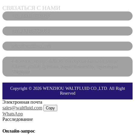
СВЯЗАТЬСЯ С НАМИ
+86 133 8577 9098
+86 133 8577 9098
sales@waltfluid.com
4-й этаж, корпус 4.№ 36, 6-я дорога Биньхай, улица
Юнсин, район Лунвань, город Вэньчжоу, провинция
Чжэцзян
Copyright © 2026 WENZHOU WALTFLUID CO.,LTD. All Right
Reserved
Электронная почта
sales@waltfluid.com
Copy
WhatsApp
Расследование
Онлайн-запрос