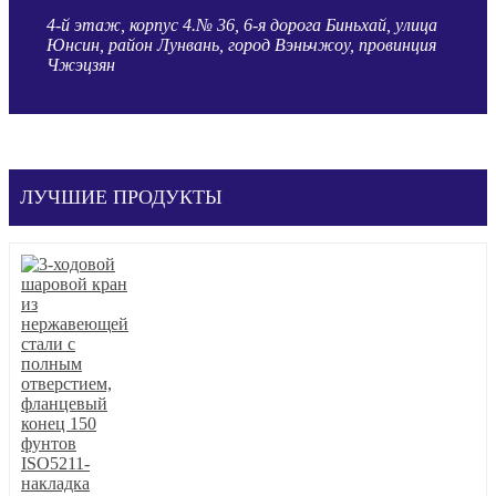
4-й этаж, корпус 4.№ 36, 6-я дорога Биньхай, улица
Юнсин, район Лунвань, город Вэньчжоу, провинция
Чжэцзян
ЛУЧШИЕ ПРОДУКТЫ