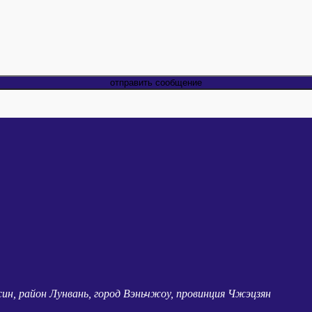
отправить сообщение
нсин, район Лунвань, город Вэньчжоу, провинция Чжэцзян