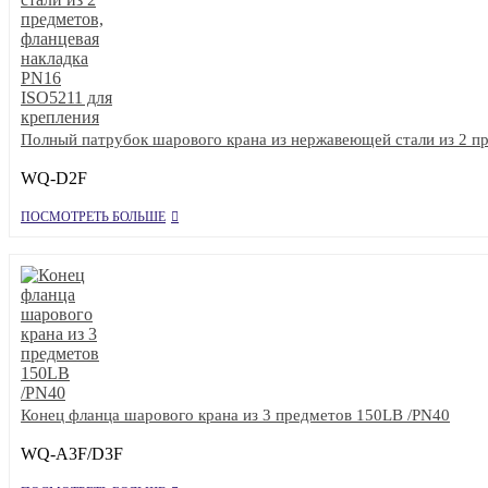
Полный патрубок шарового крана из нержавеющей стали из 2 пр
WQ-D2F
ПОСМОТРЕТЬ БОЛЬШЕ
Конец фланца шарового крана из 3 предметов 150LB /PN40
WQ-A3F/D3F