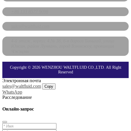
+86 133 8577 9098
sales@waltfluid.com
4-й этаж, корпус 4.№ 36, 6-я дорога Биньхай, улица
Юнсин, район Лунвань, город Вэньчжоу, провинция
Чжэцзян
Copyright © 2026 WENZHOU WALTFLUID CO.,LTD. All Right
Reserved
Электронная почта
sales@waltfluid.com
Copy
WhatsApp
Расследование
Онлайн-запрос