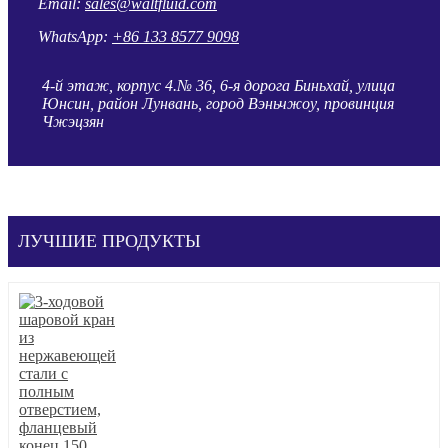
Email:
sales@waltfluid.com
WhatsApp:
+86 133 8577 9098
4-й этаж, корпус 4.№ 36, 6-я дорога Биньхай, улица
Юнсин, район Лунвань, город Вэньчжоу, провинция
Чжэцзян
ЛУЧШИЕ ПРОДУКТЫ